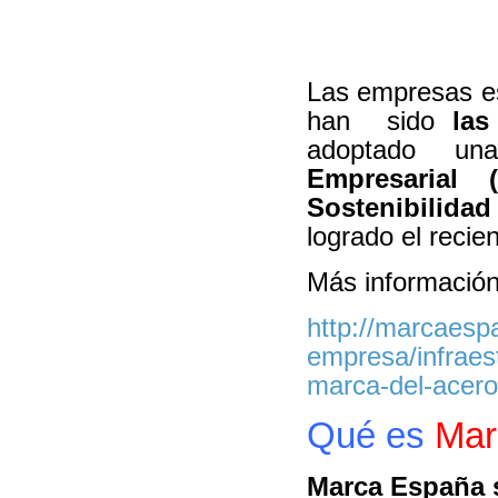
Registro del CTE
Las Declaraciones Ambientales de
Producto verificadas por AENOR
han sido incluidas en el Registro
Las empresas es
....
han sido
las
Leer más..
adoptado 
Empresarial 
Entrevista a Isabel Roser: la
Sostenibilida
industria siderúrgica quiere
logrado el reci
dar visibilidad a sus
esfuerzos en RSE
Más información
Por su interés, reproducimos a
continuación la entrevista que
http://marcaesp
Diario responsable realizó a Isa....
empresa/infraest
Leer más..
marca-del-acero
Qué es
Mar
Marca España