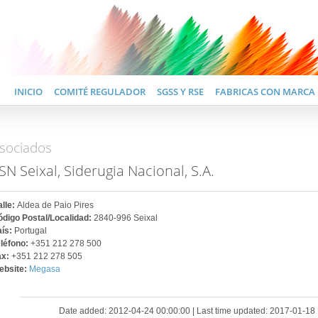
INICIO
COMITÉ REGULADOR
SGSS Y RSE
FABRICAS CON MARCA
sociados
SN Seixal, Siderugia Nacional, S.A.
lle:
Aldea de Paio Pires
digo Postal/Localidad:
2840-996 Seixal
aís:
Portugal
eléfono:
+351 212 278 500
ax:
+351 212 278 505
ebsite:
Megasa
Date added: 2012-04-24 00:00:00 | Last time updated: 2017-01-18