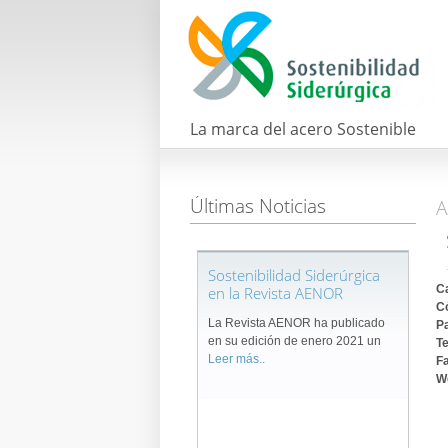
La marca del acero Sostenible
Últimas Noticias
A
Sostenibilidad Siderúrgica
Ca
en la Revista AENOR
Có
La Revista AENOR ha publicado
P
en su edición de enero 2021 un
T
Leer más..
F
W